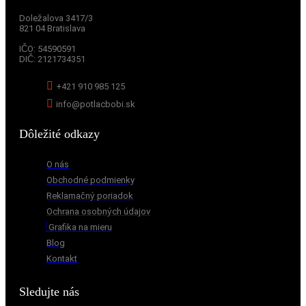
Doležalova 3417/3
821 04 Bratislava
IČO:
54590591
DIČ:
2121734351
+421 910 985 125
info@potlacbobi.sk
Dôležité odkazy
O nás
Obchodné podmienky
Reklamačný poriadok
Ochrana osobných údajov
Grafika na mieru
Blog
Kontakt
Sledujte nás