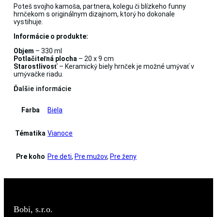
Poteš svojho kamoša, partnera, kolegu či blízkeho funny
hrnčekom s originálnym dizajnom, ktorý ho dokonale
vystihuje.
Informácie o produkte:
Objem
– 330 ml
Potlačiteľná plocha
– 20 x 9 cm
Starostlivosť
– Keramický biely hrnček je možné umývať v
umývačke riadu.
Ďalšie informácie
Farba
Biela
Tématika
Vianoce
Pre koho
Pre deti
,
Pre mužov
,
Pre ženy
Bobi, s.r.o.