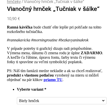
hrnčeky
/ Vianočný hrnček „Tučniak v šálke“
Vianočný hrnček „Tučniak v šálke“
10,90
€
Ranná kávička
bude chutiť ešte lepšie pri pohľade na tohto
rozkošného tučniačika.
#rannakavicka #morningroutine #bezkavyaninakrok
V prípade potreby ti grafický dizajn radi prispôsobíme.
Výmena mena, dátumu či zmena rodu je úplne
ZADARMO
.
A keďže ťa ľúbime, úpravu fontu, farby textu či výmenu
fotky ti spravíme za veľmi symbolický poplatok.
PS: Náš tím fantázii medze nekladie a ak sa chceš realizovať,
produkt s vlastnou potlačou
vyrobený na mieru si môžeš
objednať na pár klikov
priamo TU
.
Vyberte variant
*