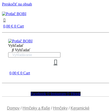
Preskočiť na obsah
0,00
€
0
Cart
Vyhľadať
Vyhľadať
0,00
€
0
Cart
Facebook
Instagram
Tiktok
Domov
/
Hrnčeky a fľaše
/
Hrnčeky
/
Keramické