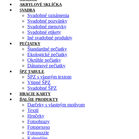
AKRYLOVÉ SKLÍČKA
SVADBA
Svadobné oznámenia
Svadobné pozvánky
Svadobné menovky
Svadobné etikety
Iné svadobné produkty
PEČIATKY
Štandardné pečiatky
Ekologické pečiatky
Okrúhle pečiatky
Dátumové pečiatky
ŠPZ TABULE
ŠPZ s vlasným textom
Vtipné ŠPZ
Svadobné ŠPZ
HRACIE KARTY
ĎALŠIE PRODUKTY
Darčeky s vlastným motívom
Textil
Hrnčeky
Fotoobrazy
Fotopexeso
Fotopuzzle
Kalendáre