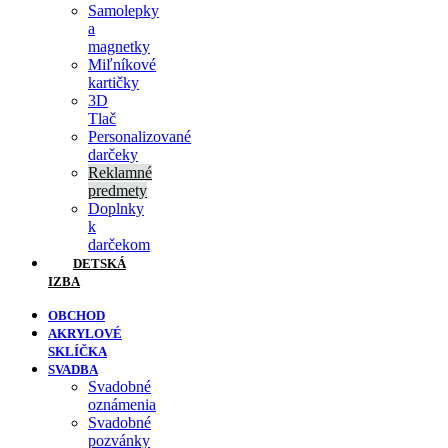
Samolepky
a
magnetky
Miľníkové
kartičky
3D
Tlač
Personalizované
darčeky
Reklamné
predmety
Doplnky
k
darčekom
DETSKÁ
IZBA
OBCHOD
AKRYLOVÉ
SKLÍČKA
SVADBA
Svadobné
oznámenia
Svadobné
pozvánky