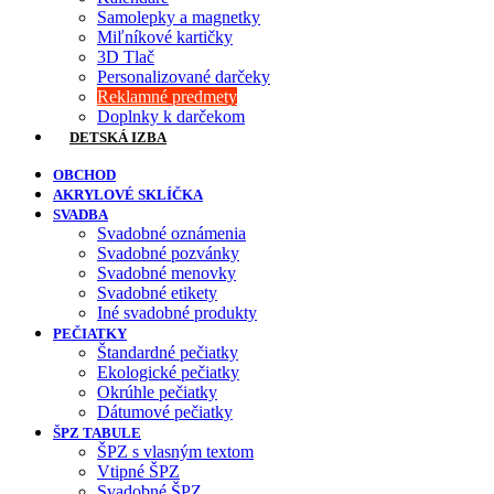
Samolepky a magnetky
Miľníkové kartičky
3D Tlač
Personalizované darčeky
Reklamné predmety
Doplnky k darčekom
DETSKÁ IZBA
OBCHOD
AKRYLOVÉ SKLÍČKA
SVADBA
Svadobné oznámenia
Svadobné pozvánky
Svadobné menovky
Svadobné etikety
Iné svadobné produkty
PEČIATKY
Štandardné pečiatky
Ekologické pečiatky
Okrúhle pečiatky
Dátumové pečiatky
ŠPZ TABULE
ŠPZ s vlasným textom
Vtipné ŠPZ
Svadobné ŠPZ