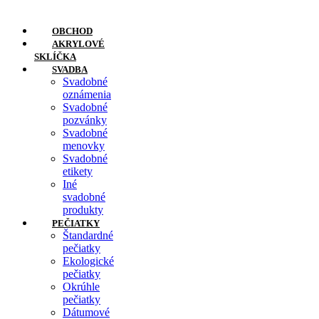
Preskočiť
na
OBCHOD
obsah
AKRYLOVÉ
SKLÍČKA
SVADBA
Svadobné
oznámenia
Svadobné
pozvánky
Svadobné
menovky
Svadobné
etikety
Iné
svadobné
produkty
PEČIATKY
Štandardné
pečiatky
Ekologické
pečiatky
Okrúhle
pečiatky
Dátumové