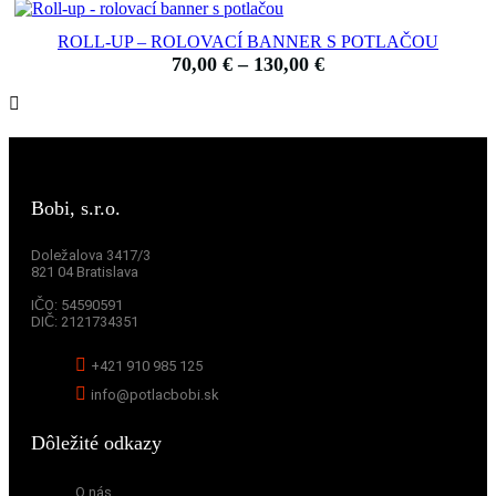
ROLL-UP – ROLOVACÍ BANNER S POTLAČOU
70,00
€
–
130,00
€
Price range: 70,00 € through 130,00 €
Bobi, s.r.o.
Doležalova 3417/3
821 04 Bratislava
IČO:
54590591
DIČ:
2121734351
+421 910 985 125
info@potlacbobi.sk
Dôležité odkazy
O nás