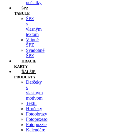
pečiatky
ŠPZ
TABULE
ŠPZ
s
vlasným
textom
Vtipné
ŠPZ
Svadobné
ŠPZ
HRACIE
KARTY
ĎALŠIE
PRODUKTY
Darčeky
s
vlastným
motívom
Textil
Hrnčeky
Fotoobrazy
Fotopexeso
Fotopuzzle
Kalendáre