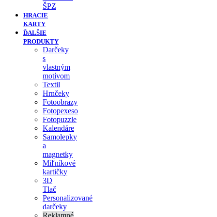
ŠPZ
HRACIE
KARTY
ĎALŠIE
PRODUKTY
Darčeky
s
vlastným
motívom
Textil
Hrnčeky
Fotoobrazy
Fotopexeso
Fotopuzzle
Kalendáre
Samolepky
a
magnetky
Miľníkové
kartičky
3D
Tlač
Personalizované
darčeky
Reklamné