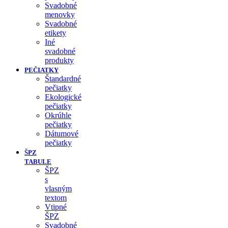
Svadobné
menovky
Svadobné
etikety
Iné
svadobné
produkty
PEČIATKY
Štandardné
pečiatky
Ekologické
pečiatky
Okrúhle
pečiatky
Dátumové
pečiatky
ŠPZ
TABULE
ŠPZ
s
vlasným
textom
Vtipné
ŠPZ
Svadobné