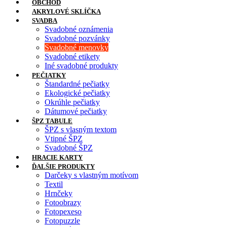
OBCHOD
AKRYLOVÉ SKLÍČKA
SVADBA
Svadobné oznámenia
Svadobné pozvánky
Svadobné menovky
Svadobné etikety
Iné svadobné produkty
PEČIATKY
Štandardné pečiatky
Ekologické pečiatky
Okrúhle pečiatky
Dátumové pečiatky
ŠPZ TABULE
ŠPZ s vlasným textom
Vtipné ŠPZ
Svadobné ŠPZ
HRACIE KARTY
ĎALŠIE PRODUKTY
Darčeky s vlastným motívom
Textil
Hrnčeky
Fotoobrazy
Fotopexeso
Fotopuzzle