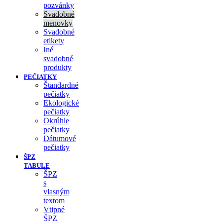
pozvánky
Svadobné
menovky
Svadobné
etikety
Iné
svadobné
produkty
PEČIATKY
Štandardné
pečiatky
Ekologické
pečiatky
Okrúhle
pečiatky
Dátumové
pečiatky
ŠPZ
TABULE
ŠPZ
s
vlasným
textom
Vtipné
ŠPZ