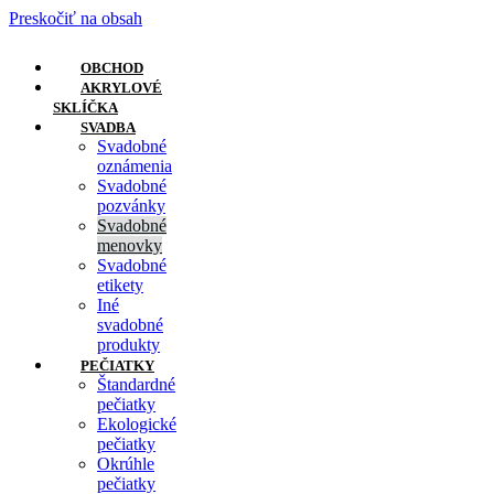
Preskočiť na obsah
OBCHOD
AKRYLOVÉ
SKLÍČKA
SVADBA
Svadobné
oznámenia
Svadobné
pozvánky
Svadobné
menovky
Svadobné
etikety
Iné
svadobné
produkty
PEČIATKY
Štandardné
pečiatky
Ekologické
pečiatky
Okrúhle
pečiatky