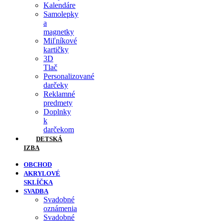
Kalendáre
Samolepky
a
magnetky
Miľníkové
kartičky
3D
Tlač
Personalizované
darčeky
Reklamné
predmety
Doplnky
k
darčekom
DETSKÁ
IZBA
OBCHOD
AKRYLOVÉ
SKLÍČKA
SVADBA
Svadobné
oznámenia
Svadobné