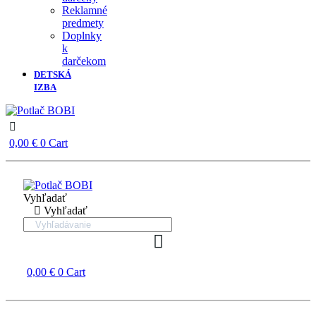
Reklamné
predmety
Doplnky
k
darčekom
DETSKÁ
IZBA
0,00
€
0
Cart
Vyhľadať
Vyhľadať
0,00
€
0
Cart