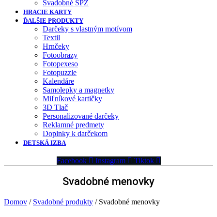
Svadobné ŠPZ
HRACIE KARTY
ĎALŠIE PRODUKTY
Darčeky s vlastným motívom
Textil
Hrnčeky
Fotoobrazy
Fotopexeso
Fotopuzzle
Kalendáre
Samolepky a magnetky
Miľníkové kartičky
3D Tlač
Personalizované darčeky
Reklamné predmety
Doplnky k darčekom
DETSKÁ IZBA
Facebook
Instagram
Tiktok
Svadobné menovky
Domov
/
Svadobné produkty
/ Svadobné menovky