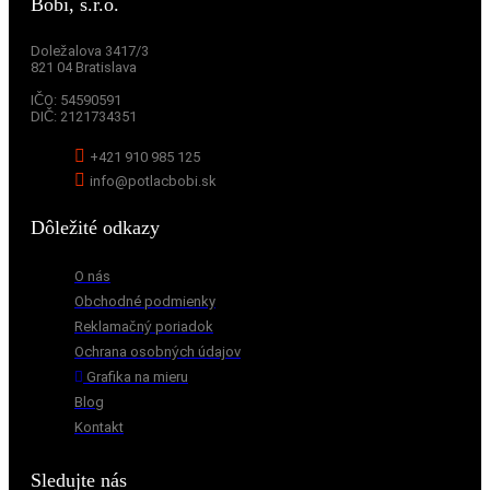
Bobi, s.r.o.
Doležalova 3417/3
821 04 Bratislava
IČO:
54590591
DIČ:
2121734351
+421 910 985 125
info@potlacbobi.sk
Dôležité odkazy
O nás
Obchodné podmienky
Reklamačný poriadok
Ochrana osobných údajov
Grafika na mieru
Blog
Kontakt
Sledujte nás