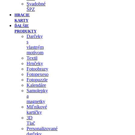
Svadobné
ŠPZ
HRACIE
KARTY
ĎALŠIE
PRODUKTY
Darčeky
s
vlastným
motívom
Textil
Hrnčeky
Fotoobrazy
Fotopexeso
Fotopuzzle
Kalendáre
Samolepky
a
magnetky
Miľníkové
kartičky
3D
Tlač
Personalizované
darčeky