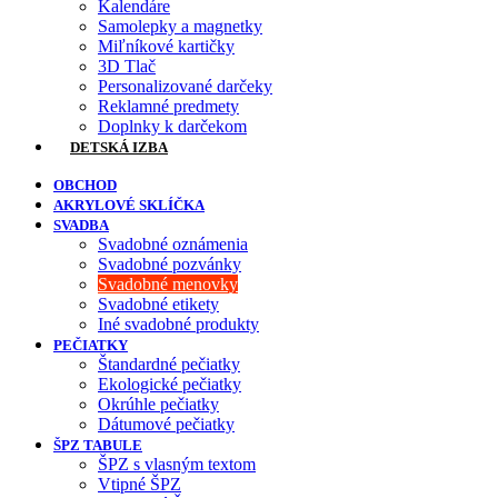
Kalendáre
Samolepky a magnetky
Miľníkové kartičky
3D Tlač
Personalizované darčeky
Reklamné predmety
Doplnky k darčekom
DETSKÁ IZBA
OBCHOD
AKRYLOVÉ SKLÍČKA
SVADBA
Svadobné oznámenia
Svadobné pozvánky
Svadobné menovky
Svadobné etikety
Iné svadobné produkty
PEČIATKY
Štandardné pečiatky
Ekologické pečiatky
Okrúhle pečiatky
Dátumové pečiatky
ŠPZ TABULE
ŠPZ s vlasným textom
Vtipné ŠPZ