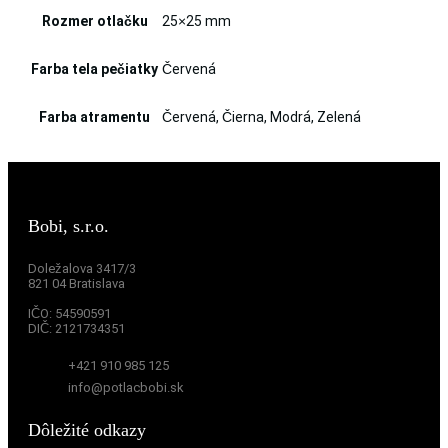
Rozmer otlačku
25×25 mm
Farba tela pečiatky
Červená
Farba atramentu
Červená, Čierna, Modrá, Zelená
Bobi, s.r.o.
Doležalova 3417/3
821 04 Bratislava
IČO:
54590591
DIČ:
2121734351
+421 910 985 125
info@potlacbobi.sk
Dôležité odkazy