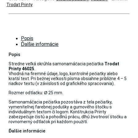
Trodat Printy
Popis
Ďalšie informácie
Popis
Stredne veľká okrúhla samonamáčacia pečiatka
Trodat
Printy 46025
.
Vhodná na firemné údaje, logo, kontrolné pečiatky alebo
kratší text. Pri bežnej veľkosti písma obsiahne približne 4 – 5
riadkov textu (v závislosti od grafického spracovania).
Rozmer odtlačku: Ø 25 mm.
Samonamáčacia pečiatka pozostáva z tela pečiatky,
vymeniteľnej farebnej podušky a gumového štočku s
individuálnym textom či logom. Konštrukcia Printy
zabezpečuje čistú a pohodlnú prácu, dlhú životnosť štočku a
rovnomerný odtlačok pri každom použití.
Ďalšie informácie