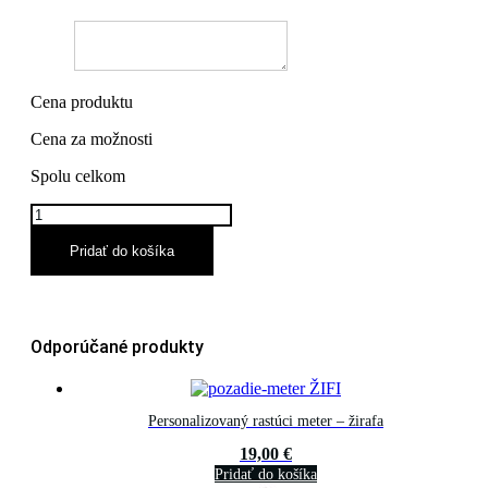
Cena produktu
Cena za možnosti
Spolu celkom
množstvo
Pečiatka
Trodat
Pridať do košíka
Printy
46025
Odporúčané produkty
Personalizovaný rastúci meter – žirafa
19,00
€
Pridať do košíka