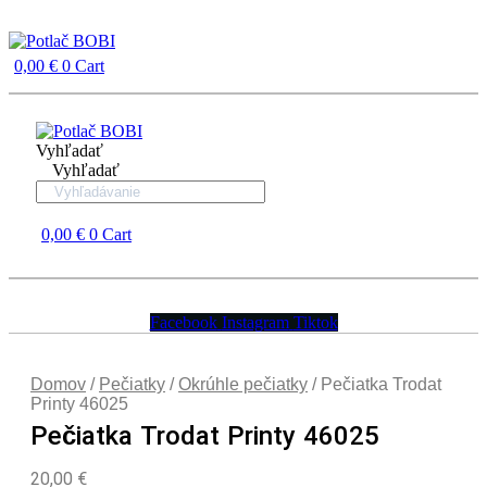
Preskočiť
na
obsah
0,00
€
0
Cart
Vyhľadať
Vyhľadať
0,00
€
0
Cart
Facebook
Instagram
Tiktok
Domov
/
Pečiatky
/
Okrúhle pečiatky
/ Pečiatka Trodat
Printy 46025
Pečiatka Trodat Printy 46025
20,00
€