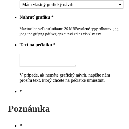
Nahrať grafiku
*
Maximálna veľkosť súboru: 20 MB
Povolené typy súborov: jpg
jpeg jpe gif png pdf svg eps ai psd xd ps xls xlsx csv
Text na pečiatku
*
V prípade, ak nemáte grafický návrh, napíšte nám
prosím text, ktorý chcete na pečiatke umiestniť.
*
Poznámka
*