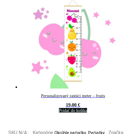
Personalizovaný rastúci meter – fruits
19,00
€
Pridať do košíka
SKU
N/A
Kategórie
,
Značka:
Okrúhle pečiatky
Pečiatky