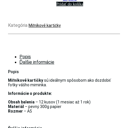
Pridať do košíka
Kategória
Miľníkové kartičky
Popis
Ďalšie informácie
Popis
Miľníkové kartičky
sú ideálnym spôsobom ako dozdobiť
fotky vášho miminka.
Informácie o produkte:
Obsah balenia
– 12 kusov (1 mesiac až 1 rok)
Materiál
– pevný 300g papier
Rozmer
– A5