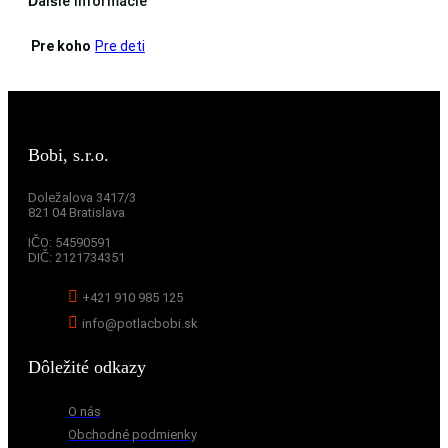
Ďalšie informácie
Pre koho
Pre deti
Bobi, s.r.o.
Doležalova 3417/3
821 04 Bratislava
IČO:
54590591
DIČ:
2121734351
+421 910 985 125
info@potlacbobi.sk
Dôležité odkazy
O nás
Obchodné podmienky