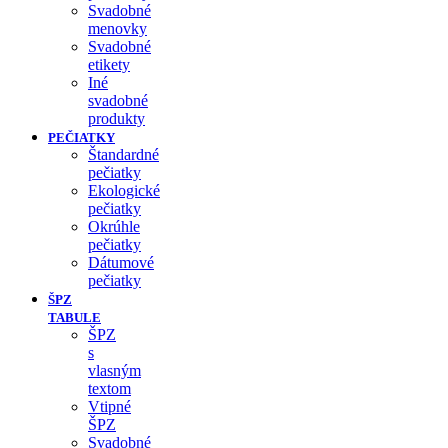
Svadobné
menovky
Svadobné
etikety
Iné
svadobné
produkty
PEČIATKY
Štandardné
pečiatky
Ekologické
pečiatky
Okrúhle
pečiatky
Dátumové
pečiatky
ŠPZ
TABULE
ŠPZ
s
vlasným
textom
Vtipné
ŠPZ
Svadobné