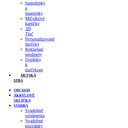
Samolepky
a
magnetky
Miľníkové
kartičky
3D
Tlač
Personalizované
darčeky
Reklamné
predmety
Doplnky
k
darčekom
DETSKÁ
IZBA
OBCHOD
AKRYLOVÉ
SKLÍČKA
SVADBA
Svadobné
oznámenia
Svadobné
pozvánky