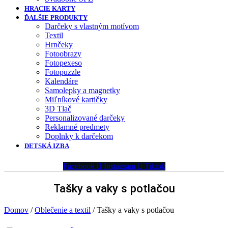
HRACIE KARTY
ĎALŠIE PRODUKTY
Darčeky s vlastným motívom
Textil
Hrnčeky
Fotoobrazy
Fotopexeso
Fotopuzzle
Kalendáre
Samolepky a magnetky
Miľníkové kartičky
3D Tlač
Personalizované darčeky
Reklamné predmety
Doplnky k darčekom
DETSKÁ IZBA
Facebook
Instagram
Tiktok
Tašky a vaky s potlačou
Domov
/
Oblečenie a textil
/ Tašky a vaky s potlačou