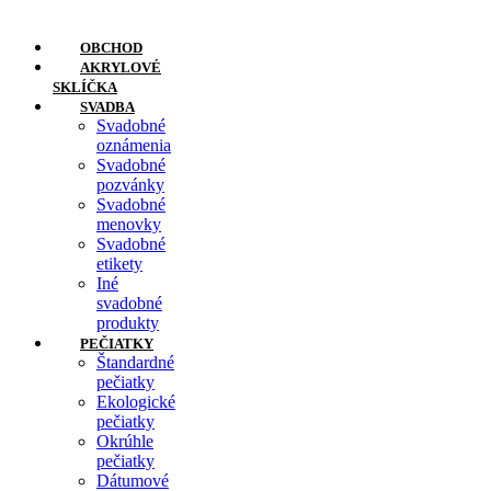
Preskočiť
na
OBCHOD
obsah
AKRYLOVÉ
SKLÍČKA
SVADBA
Svadobné
oznámenia
Svadobné
pozvánky
Svadobné
menovky
Svadobné
etikety
Iné
svadobné
produkty
PEČIATKY
Štandardné
pečiatky
Ekologické
pečiatky
Okrúhle
pečiatky
Dátumové