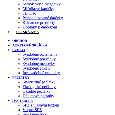
Samolepky a magnetky
Miľníkové kartičky
3D Tlač
Personalizované darčeky
Reklamné predmety
Doplnky k darčekom
DETSKÁ IZBA
OBCHOD
AKRYLOVÉ SKLÍČKA
SVADBA
Svadobné oznámenia
Svadobné pozvánky
Svadobné menovky
Svadobné etikety
Iné svadobné produkty
PEČIATKY
Štandardné pečiatky
Ekologické pečiatky
Okrúhle pečiatky
Dátumové pečiatky
ŠPZ TABULE
ŠPZ s vlasným textom
Vtipné ŠPZ
Svadobné ŠPZ