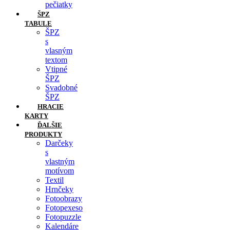
pečiatky
ŠPZ
TABULE
ŠPZ
s
vlasným
textom
Vtipné
ŠPZ
Svadobné
ŠPZ
HRACIE
KARTY
ĎALŠIE
PRODUKTY
Darčeky
s
vlastným
motívom
Textil
Hrnčeky
Fotoobrazy
Fotopexeso
Fotopuzzle
Kalendáre