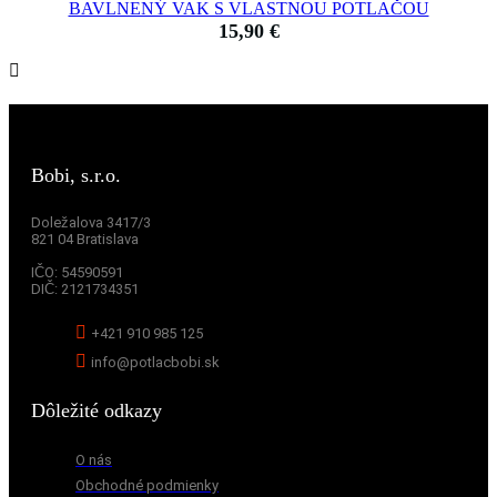
BAVLNENÝ VAK S VLASTNOU POTLAČOU
15,90
€
Bobi, s.r.o.
Doležalova 3417/3
821 04 Bratislava
IČO:
54590591
DIČ:
2121734351
+421 910 985 125
info@potlacbobi.sk
Dôležité odkazy
O nás
Obchodné podmienky