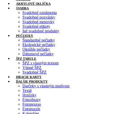
AKRYLOVÉ SKLÍČKA
SVADBA
Svadobné oznámenia
Svadobné pozvánky
Svadobné menovky
Svadobné etikety
Iné svadobné produkty
PEČIATKY
Štandardné pečiatky
Ekologické pečiatky
Okrúhle pečiatky
Dátumové pečiatky
ŠPZ TABULE
ŠPZ s vlasným textom
Vtipné ŠPZ
Svadobné ŠPZ
HRACIE KARTY
ĎALŠIE PRODUKTY
Darčeky s vlastným motívom
Textil
Hrnčeky
Fotoobrazy
Fotopexeso
Fotopuzzle
Kalendáre